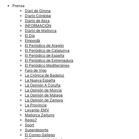
Prensa
Diari de Girona
Diario Córdoba
Diario de Ibiza
INFORMACIÓN
Diario de Mallorca
El Día
Empordà
El Periódico de Aragón
El Periódico de Catalunya
El Periódico de España
El Periódico de Extremadura
El Periódico Mediterráneo
Faro de Vigo
La Crónica de Badajoz
La Nueva España
La Opinión A Coruña
La Opinión de Murcia
La Opinión de Málaga
La Opinión de Zamora
La Provincia
Levante-EMV
Mallorca Zeitung
Regio7
Sport
Superdeporte
El Correo Gallego