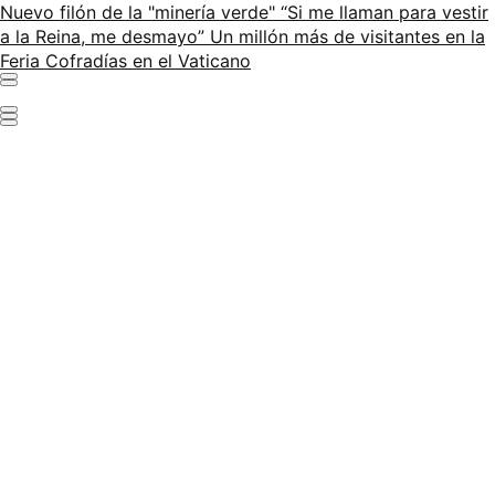
Nuevo filón de la "minería verde"
“Si me llaman para vestir
a la Reina, me desmayo”
Un millón más de visitantes en la
Feria
Cofradías en el Vaticano