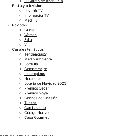
El Correo de Andalucía
Radio y televisión
LevanteTV
InformacionTV
MediTV
Revistas
Cuore
Woman
Stilo
Viajar
Canales temáticos
Tendencias21
Medio Ambiente
Fórmula1
Compramejor
Iberempleos
Neomotor
Lotería de Navidad 2023
Premios Oscar
Premios Goya
Coches de Ocasión
Tucasa
Cambalache
Código Nuevo
Casa Gourmet