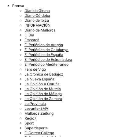
Prensa
Diari de Girona
Diario Córdoba
Diario de Ibiza
INFORMACIÓN
Diario de Mallorca
El Día
Empordà
El Periódico de Aragón
El Periódico de Catalunya
El Periódico de España
El Periódico de Extremadura
El Periódico Mediterráneo
Faro de Vigo
La Crónica de Badajoz
La Nueva España
La Opinión A Coruña
La Opinión de Murcia
La Opinión de Málaga
La Opinión de Zamora
La Provincia
Levante-EMV
Mallorca Zeitung
Regio7
Sport
Superdeporte
El Correo Gallego