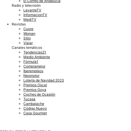
El Correo de Andalucía
Radio y televisión
LevanteTV
InformacionTV
MediTV
Revistas
Cuore
Woman
Stilo
Viajar
Canales temáticos
Tendencias21
Medio Ambiente
Fórmula1
Compramejor
Iberempleos
Neomotor
Lotería de Navidad 2023
Premios Oscar
Premios Goya
Coches de Ocasión
Tucasa
Cambalache
Código Nuevo
Casa Gourmet