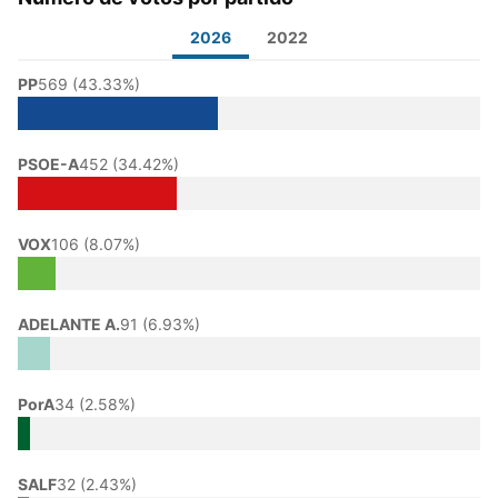
2026
2022
PP
569 (43.33%)
PSOE-A
452 (34.42%)
VOX
106 (8.07%)
ADELANTE A.
91 (6.93%)
PorA
34 (2.58%)
SALF
32 (2.43%)