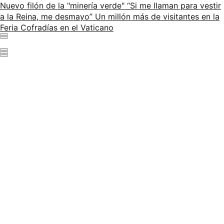
Nuevo filón de la "minería verde"
“Si me llaman para vestir
a la Reina, me desmayo”
Un millón más de visitantes en la
Feria
Cofradías en el Vaticano