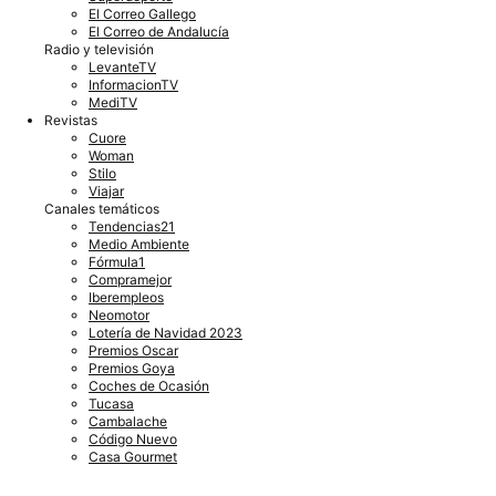
El Correo Gallego
El Correo de Andalucía
Radio y televisión
LevanteTV
InformacionTV
MediTV
Revistas
Cuore
Woman
Stilo
Viajar
Canales temáticos
Tendencias21
Medio Ambiente
Fórmula1
Compramejor
Iberempleos
Neomotor
Lotería de Navidad 2023
Premios Oscar
Premios Goya
Coches de Ocasión
Tucasa
Cambalache
Código Nuevo
Casa Gourmet