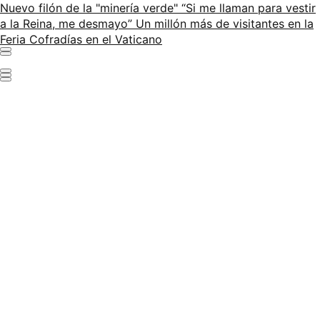
Nuevo filón de la "minería verde"
“Si me llaman para vestir
a la Reina, me desmayo”
Un millón más de visitantes en la
Feria
Cofradías en el Vaticano