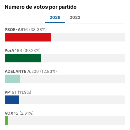
Número de votos por partido
2026
2022
PSOE-A
616 (38.38%)
PorA
486 (30.28%)
ADELANTE A.
206 (12.83%)
PP
191 (11.9%)
VOX
42 (2.61%)