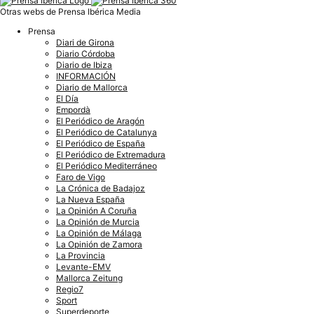
Otras webs de Prensa Ibérica Media
Prensa
Diari de Girona
Diario Córdoba
Diario de Ibiza
INFORMACIÓN
Diario de Mallorca
El Día
Empordà
El Periódico de Aragón
El Periódico de Catalunya
El Periódico de España
El Periódico de Extremadura
El Periódico Mediterráneo
Faro de Vigo
La Crónica de Badajoz
La Nueva España
La Opinión A Coruña
La Opinión de Murcia
La Opinión de Málaga
La Opinión de Zamora
La Provincia
Levante-EMV
Mallorca Zeitung
Regio7
Sport
Superdeporte