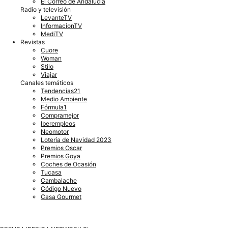
El Correo de Andalucía
Radio y televisión
LevanteTV
InformacionTV
MediTV
Revistas
Cuore
Woman
Stilo
Viajar
Canales temáticos
Tendencias21
Medio Ambiente
Fórmula1
Compramejor
Iberempleos
Neomotor
Lotería de Navidad 2023
Premios Oscar
Premios Goya
Coches de Ocasión
Tucasa
Cambalache
Código Nuevo
Casa Gourmet