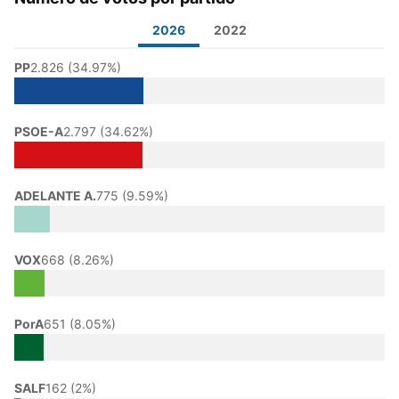
2026
2022
PP
2.826 (34.97%)
PSOE-A
2.797 (34.62%)
ADELANTE A.
775 (9.59%)
VOX
668 (8.26%)
PorA
651 (8.05%)
SALF
162 (2%)