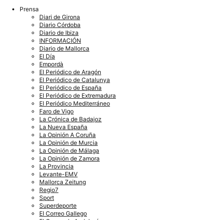
Prensa
Diari de Girona
Diario Córdoba
Diario de Ibiza
INFORMACIÓN
Diario de Mallorca
El Día
Empordà
El Periódico de Aragón
El Periódico de Catalunya
El Periódico de España
El Periódico de Extremadura
El Periódico Mediterráneo
Faro de Vigo
La Crónica de Badajoz
La Nueva España
La Opinión A Coruña
La Opinión de Murcia
La Opinión de Málaga
La Opinión de Zamora
La Provincia
Levante-EMV
Mallorca Zeitung
Regio7
Sport
Superdeporte
El Correo Gallego