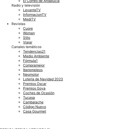
El Correo de Andalucía
Radio y televisión
LevanteTV
InformacionTV
MediTV
Revistas
Cuore
Woman
Stilo
Viajar
Canales temáticos
Tendencias21
Medio Ambiente
Fórmula1
Compramejor
Iberempleos
Neomotor
Lotería de Navidad 2023
Premios Oscar
Premios Goya
Coches de Ocasión
Tucasa
Cambalache
Código Nuevo
Casa Gourmet