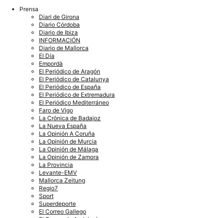
Prensa
Diari de Girona
Diario Córdoba
Diario de Ibiza
INFORMACIÓN
Diario de Mallorca
El Día
Empordà
El Periódico de Aragón
El Periódico de Catalunya
El Periódico de España
El Periódico de Extremadura
El Periódico Mediterráneo
Faro de Vigo
La Crónica de Badajoz
La Nueva España
La Opinión A Coruña
La Opinión de Murcia
La Opinión de Málaga
La Opinión de Zamora
La Provincia
Levante-EMV
Mallorca Zeitung
Regio7
Sport
Superdeporte
El Correo Gallego