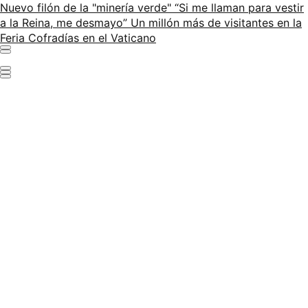
Nuevo filón de la "minería verde"
“Si me llaman para vestir
a la Reina, me desmayo”
Un millón más de visitantes en la
Feria
Cofradías en el Vaticano