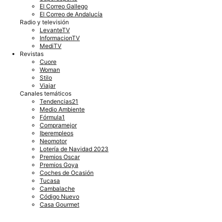
El Correo Gallego
El Correo de Andalucía
Radio y televisión
LevanteTV
InformacionTV
MediTV
Revistas
Cuore
Woman
Stilo
Viajar
Canales temáticos
Tendencias21
Medio Ambiente
Fórmula1
Compramejor
Iberempleos
Neomotor
Lotería de Navidad 2023
Premios Oscar
Premios Goya
Coches de Ocasión
Tucasa
Cambalache
Código Nuevo
Casa Gourmet