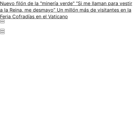
Nuevo filón de la "minería verde"
“Si me llaman para vestir
a la Reina, me desmayo”
Un millón más de visitantes en la
Feria
Cofradías en el Vaticano