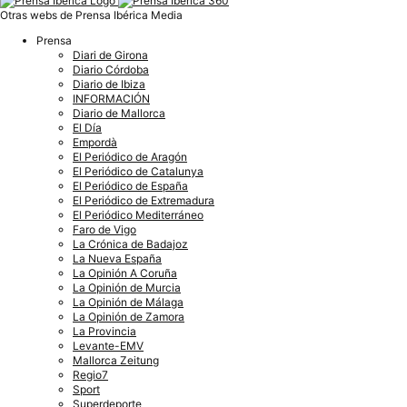
Otras webs de Prensa Ibérica Media
Prensa
Diari de Girona
Diario Córdoba
Diario de Ibiza
INFORMACIÓN
Diario de Mallorca
El Día
Empordà
El Periódico de Aragón
El Periódico de Catalunya
El Periódico de España
El Periódico de Extremadura
El Periódico Mediterráneo
Faro de Vigo
La Crónica de Badajoz
La Nueva España
La Opinión A Coruña
La Opinión de Murcia
La Opinión de Málaga
La Opinión de Zamora
La Provincia
Levante-EMV
Mallorca Zeitung
Regio7
Sport
Superdeporte