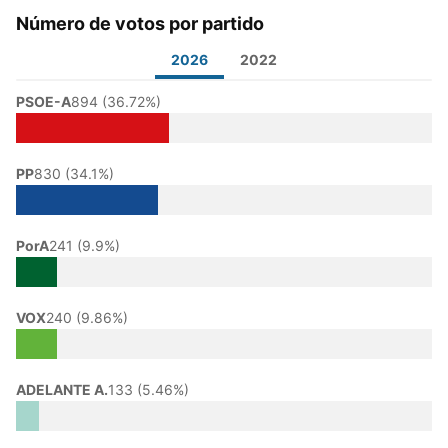
Número de votos por partido
2026
2022
PSOE-A
894 (36.72%)
PP
830 (34.1%)
PorA
241 (9.9%)
VOX
240 (9.86%)
ADELANTE A.
133 (5.46%)