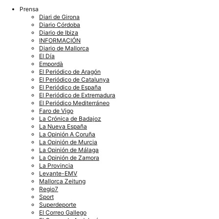
Prensa
Diari de Girona
Diario Córdoba
Diario de Ibiza
INFORMACIÓN
Diario de Mallorca
El Día
Empordà
El Periódico de Aragón
El Periódico de Catalunya
El Periódico de España
El Periódico de Extremadura
El Periódico Mediterráneo
Faro de Vigo
La Crónica de Badajoz
La Nueva España
La Opinión A Coruña
La Opinión de Murcia
La Opinión de Málaga
La Opinión de Zamora
La Provincia
Levante-EMV
Mallorca Zeitung
Regio7
Sport
Superdeporte
El Correo Gallego