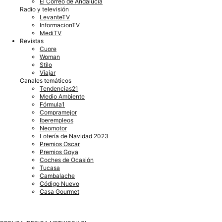
El Correo de Andalucía
Radio y televisión
LevanteTV
InformacionTV
MediTV
Revistas
Cuore
Woman
Stilo
Viajar
Canales temáticos
Tendencias21
Medio Ambiente
Fórmula1
Compramejor
Iberempleos
Neomotor
Lotería de Navidad 2023
Premios Oscar
Premios Goya
Coches de Ocasión
Tucasa
Cambalache
Código Nuevo
Casa Gourmet