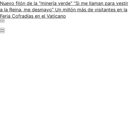
Nuevo filón de la "minería verde"
“Si me llaman para vestir
a la Reina, me desmayo”
Un millón más de visitantes en la
Feria
Cofradías en el Vaticano