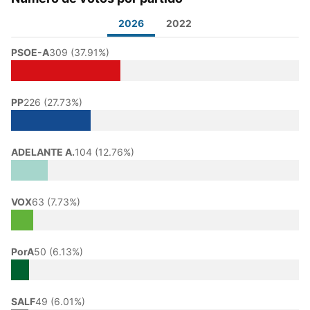
2026
2022
PSOE-A
309 (37.91%)
PP
226 (27.73%)
ADELANTE A.
104 (12.76%)
VOX
63 (7.73%)
PorA
50 (6.13%)
SALF
49 (6.01%)