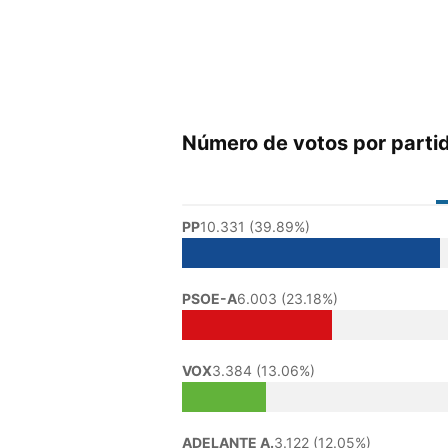
Número de votos por parti
PP
10.331 (39.89%)
PSOE-A
6.003 (23.18%)
VOX
3.384 (13.06%)
ADELANTE A.
3.122 (12.05%)