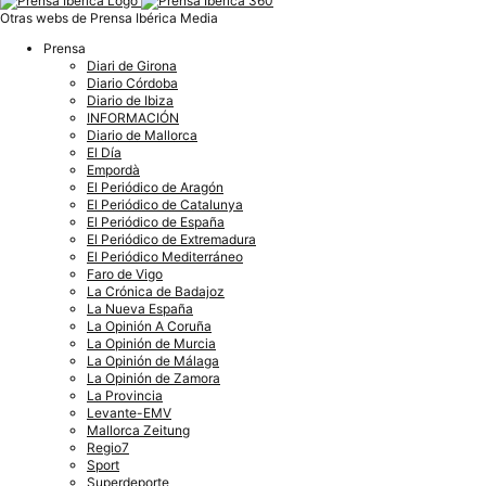
Otras webs de Prensa Ibérica Media
Prensa
Diari de Girona
Diario Córdoba
Diario de Ibiza
INFORMACIÓN
Diario de Mallorca
El Día
Empordà
El Periódico de Aragón
El Periódico de Catalunya
El Periódico de España
El Periódico de Extremadura
El Periódico Mediterráneo
Faro de Vigo
La Crónica de Badajoz
La Nueva España
La Opinión A Coruña
La Opinión de Murcia
La Opinión de Málaga
La Opinión de Zamora
La Provincia
Levante-EMV
Mallorca Zeitung
Regio7
Sport
Superdeporte