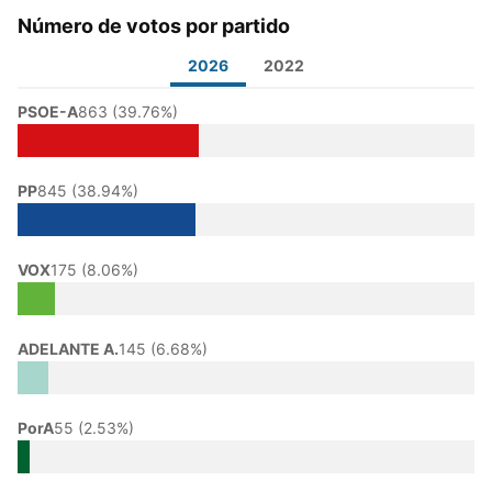
Número de votos por partido
2026
2022
PSOE-A
863 (39.76%)
PP
845 (38.94%)
VOX
175 (8.06%)
ADELANTE A.
145 (6.68%)
PorA
55 (2.53%)