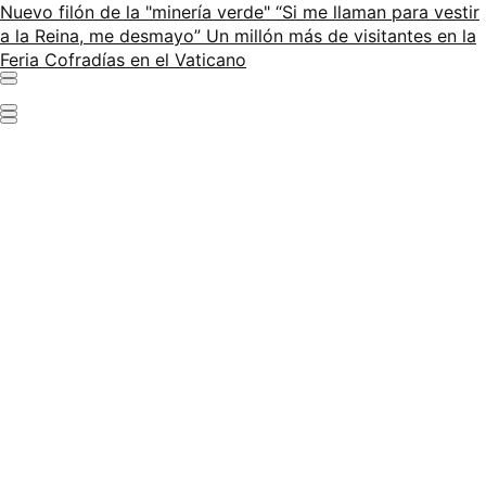
Nuevo filón de la "minería verde"
“Si me llaman para vestir
a la Reina, me desmayo”
Un millón más de visitantes en la
Feria
Cofradías en el Vaticano