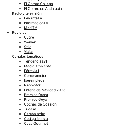
El Correo Gallego
El Correo de Andalucía
Radio y televisión
LevanteTV
InformacionTV
MediTV
Revistas
Cuore
Woman
Stilo
Viajar
Canales temáticos
Tendencias21
Medio Ambiente
Fórmula1
Compramejor
Iberempleos
Neomotor
Lotería de Navidad 2023
Premios Oscar
Premios Goya
Coches de Ocasión
Tucasa
Cambalache
Código Nuevo
Casa Gourmet